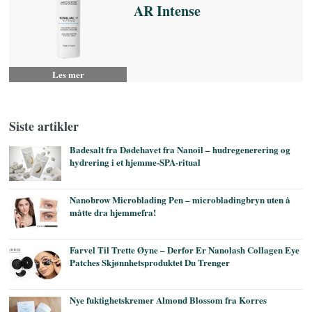
AR Intense
Les mer
Siste artikler
Badesalt fra Dødehavet fra Nanoil – hudregenerering og
hydrering i et hjemme-SPA-ritual
Nanobrow Microblading Pen – microbladingbryn uten å
måtte dra hjemmefra!
Farvel Til Trette Øyne – Derfor Er Nanolash Collagen Eye
Patches Skjønnhetsproduktet Du Trenger
Nye fuktighetskremer Almond Blossom fra Korres