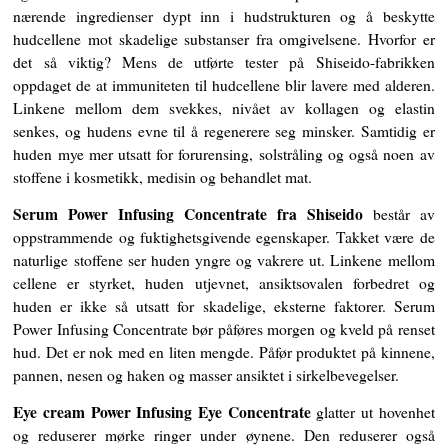
nærende ingredienser dypt inn i hudstrukturen og å beskytte
hudcellene mot skadelige substanser fra omgivelsene. Hvorfor er
det så viktig? Mens de utførte tester på Shiseido-fabrikken
oppdaget de at immuniteten til hudcellene blir lavere med alderen.
Linkene mellom dem svekkes, nivået av kollagen og elastin
senkes, og hudens evne til å regenerere seg minsker. Samtidig er
huden mye mer utsatt for forurensing, solstråling og også noen av
stoffene i kosmetikk, medisin og behandlet mat.
Serum Power Infusing Concentrate fra Shiseido
består av
oppstrammende og fuktighetsgivende egenskaper. Takket være de
naturlige stoffene ser huden yngre og vakrere ut. Linkene mellom
cellene er styrket, huden utjevnet, ansiktsovalen forbedret og
huden er ikke så utsatt for skadelige, eksterne faktorer. Serum
Power Infusing Concentrate bør påføres morgen og kveld på renset
hud. Det er nok med en liten mengde. Påfør produktet på kinnene,
pannen, nesen og haken og masser ansiktet i sirkelbevegelser.
Eye cream Power Infusing Eye Concentrate
glatter ut hovenhet
og reduserer mørke ringer under øynene. Den reduserer også